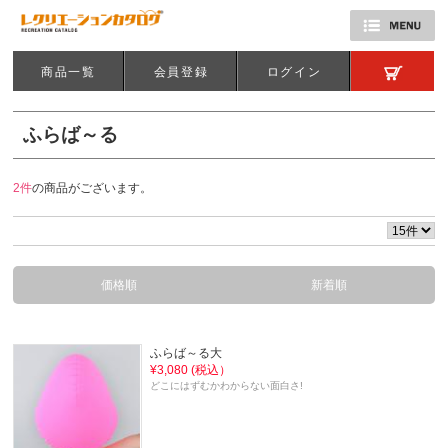
商品一覧
会員登録
ログイン
ふらば～る
2件
の商品がございます。
価格順
新着順
ふらば～る大
¥3,080 (税込）
どこにはずむかわからない面白さ!