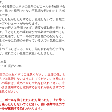
す。
・小2種類の大きさの三角のビニールを4枚貼り合
せ、球でも楕円でもない不思議な形のおもしろボ
ルです。
げたり転がしたりすると、直進しないで、自然に
ーブやシュートがかかります。
ールの行方は予測できず、適度な運動量も得られ
す。子どもたちの運動遊びや高齢者の健康づくり
動に最適で、ビニール製で突き指の心配もなく、
段ボールに恐怖心を持っている人でも気軽に遊べ
す。
来の「ふらば～る」から、貼り合わせ部分に圧を
け、破れにくい仕様に変更いたしました。
日本製
サイズ: 長径23cm
 空気の入れすぎにご注意ください。温度の低いと
ろでは保管しないようにしてください。冬季にお
いの場合は、暖めてから空気をお入れ下さい。冷
いまま使用すると破損するおそれがありますので
注意ください。
た、
ボールを強くたたいたり蹴ったり、上に乗っ
り座ったりしないでください。強い衝撃や圧力で
ールが破損する恐れ
があります。