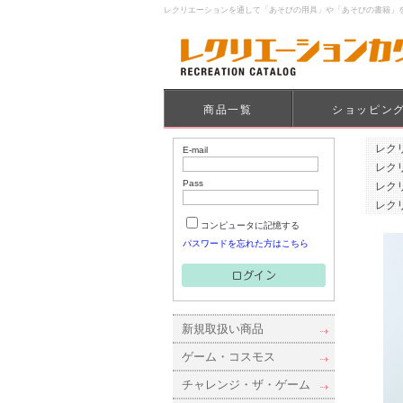
レクリエーションを通して「あそびの用具」や「あそびの書籍」
商品一覧
ショッピン
レク
E-mail
レク
Pass
レク
レク
コンピュータに記憶する
パスワードを忘れた方はこちら
新規取扱い商品
ゲーム・コスモス
チャレンジ・ザ・ゲーム