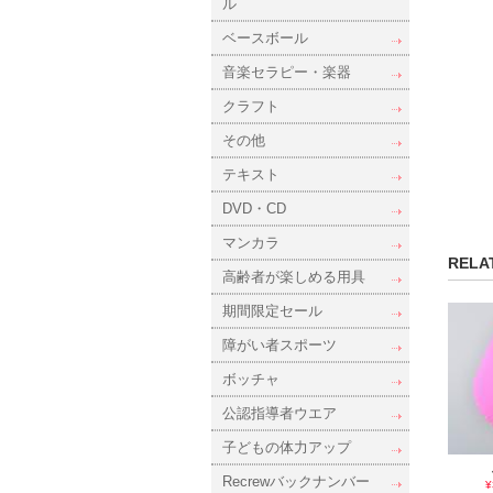
ル
ベースボール
音楽セラピー・楽器
クラフト
その他
テキスト
DVD・CD
マンカラ
RELA
高齢者が楽しめる用具
期間限定セール
障がい者スポーツ
ボッチャ
公認指導者ウエア
子どもの体力アップ
Recrewバックナンバー
¥