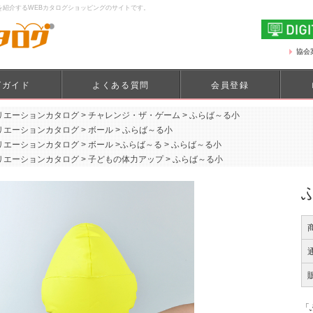
を紹介するWEBカタログショッピングのサイトです。
協会
グガイド
よくある質問
会員登録
リエーションカタログ
>
チャレンジ・ザ・ゲーム
>
ふらば～る小
リエーションカタログ
>
ボール
>
ふらば～る小
リエーションカタログ
>
ボール
>
ふらば～る
>
ふらば～る小
リエーションカタログ
>
子どもの体力アップ
>
ふらば～る小
「