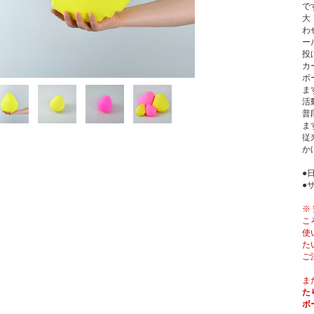
で
大
わ
ー
投
カ
ボ
ま
活
普
ま
従
か
●
●
※
こ
使
た
ご
ま
た
ボ