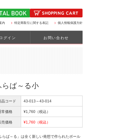
案内
特定商取引に関する表記
個人情報保護方針
ログイン
お問い合わせ
ふらば～る小
商品コード
43-013～43-014
通常価格
¥
1,760
（税込）
販売価格
¥
1,760
（税込）
ふらば～る」は全く新しい発想で作られたボール