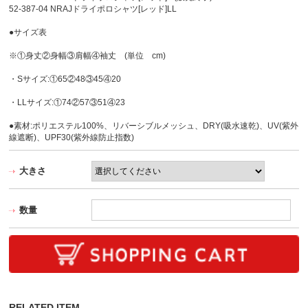
52-387-04 NRAJドライポロシャツ[レッド]LL
●サイズ表
※①身丈②身幅③肩幅④袖丈 (単位 cm)
・Sサイズ:①65②48③45④20
・LLサイズ:①74②57③51④23
●素材:ポリエステル100%、リバーシブルメッシュ、DRY(吸水速乾)、UV(紫外
線遮断)、UPF30(紫外線防止指数)
大きさ
数量
RELATED ITEM