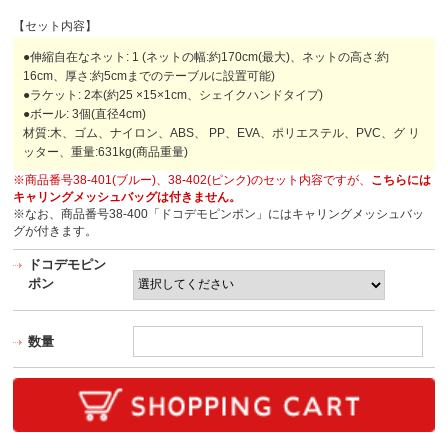
【セット内容】
●伸縮自在なネット: 1 (ネットの幅:約170cm(最大)、ネットの高さ:約
16cm、厚さ:約5cmまでのテーブルに設置可能)
●ラケット: 2本(約25 ×15×1cm、シェイクハンドタイプ)
●ボール: 3個(直径4cm)
材質:木、ゴム、ナイロン、ABS、 PP、EVA、ポリエステル、PVC、グ リ
ッター、重量:631kg(商品重量)
※商品番号38-401(ブルー)、38-402(ピンク)のセット内容ですが、
こちらには
キャリングメッシュバッグは付きません。
※なお、商品番号38-400「ドコデモピンポン」にはキャリングメッシュバッ
グが付きます。
ドコデモピン
ポン
数量