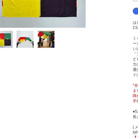
は
C
くぐ
ー
い
「
ど
力
運
ド
*
ま
障
手
●
長
[ 
N
【