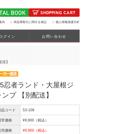
案内
特定商取引に関する表記
個人情報保護方針
ログイン
お問い合わせ
配送】
C5忍者ランド・大屋根ジ
ャンプ 【別配送】
商品コード
53-108
通常価格
¥
9,900
（税込）
販売価格
¥
9,900
（税込）