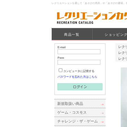
レクリエーションを通して「あそびの用具」や「あそびの書籍」
商品一覧
ショッピン
レク
E-mail
レク
Pass
レク
コンピュータに記憶する
パスワードを忘れた方はこちら
新規取扱い商品
ゲーム・コスモス
チャレンジ・ザ・ゲーム