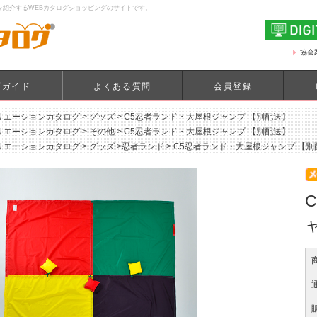
を紹介するWEBカタログショッピングのサイトです。
協会
グガイド
よくある質問
会員登録
リエーションカタログ
>
グッズ
>
C5忍者ランド・大屋根ジャンプ 【別配送】
リエーションカタログ
>
その他
>
C5忍者ランド・大屋根ジャンプ 【別配送】
リエーションカタログ
>
グッズ
>
忍者ランド
>
C5忍者ランド・大屋根ジャンプ 【別