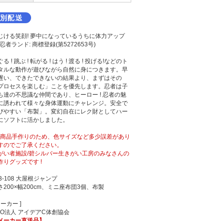
別配送
じける笑顔! 夢中になっているうちに体力アップ
5忍者ランド: 商標登録(第5272653号)
る ! 跳ぶ ! 転がる ! はう ! 渡る ! 投げる!などのト
タルな動作が遊びながら自然に身につきます。早
遅い、できたできないの結果より、まずはその
プロセスを楽しむ」ことを優先します。忍者は子
も達の不思議な仲間であり、ヒーロー ! 忍者の魅
に誘われて様々な身体運動にチャレンジ。安全で
びやすい「布製」。変幻自在にレク財としてハー
にソフトに活かしました。
全商品手作りのため、色サイズなど多少誤差があり
すのでご了承ください。
がい者施設/碧シルバー生きがい工房のみなさんの
作りグッズです !
53-108 大屋根ジャンプ
さ200×幅200cm、ミニ座布団3個、布製
メーカー ]
PO法人 アイデアC体創協会
メーカー直送品】