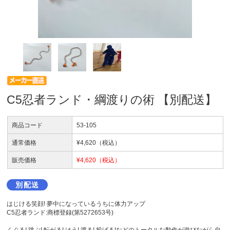
C5忍者ランド・綱渡りの術 【別配送】
商品コード
53-105
通常価格
¥
4,620
（税込）
販売価格
¥
4,620
（税込）
別配送
はじける笑顔! 夢中になっているうちに体力アップ
C5忍者ランド:商標登録(第5272653号)
くぐる! 跳ぶ! 転がる! はう! 渡る! 投げる!などのトータルな動作が遊びながら自