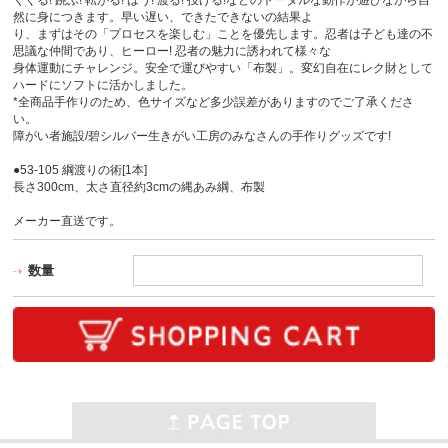
然に身につきます。早い遅い、できたできないの結果よ
り、まずはその「プロセスを楽しむ」ことを優先します。忍者は子ども達の不
思議な仲間であり、ヒーロー! 忍者の魅力に誘われて様々な
身体運動にチャレンジ。安全で運びやすい「布製」。変幻自在にレク財として
ハードにソフトに活かしました。
*全商品手作りのため、色サイズなど多少誤差がありますのでご了承くださ
い。
障がい者施設/碧シルバー生きがい工房のみなさんの手作りグッズです!
●53-105 綱渡りの術[1本]
長さ300cm、太さ直径約3cmの縄あみ綱、布製
メーカー直送です。
数量