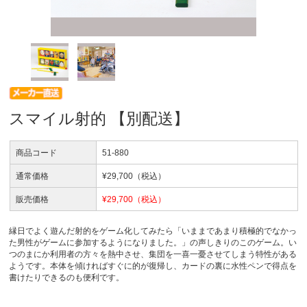
スマイル射的 【別配送】
商品コード
51-880
通常価格
¥
29,700
（税込）
販売価格
¥
29,700
（税込）
縁日でよく遊んだ射的をゲーム化してみたら「いままであまり積極的でなかっ
た男性がゲームに参加するようになりました。」の声しきりのこのゲーム。い
つのまにか利用者の方々を熱中させ、集団を一喜一憂させてしまう特性がある
ようです。本体を傾ければすぐに的が復帰し、カードの裏に水性ペンで得点を
書けたりできるのも便利です。