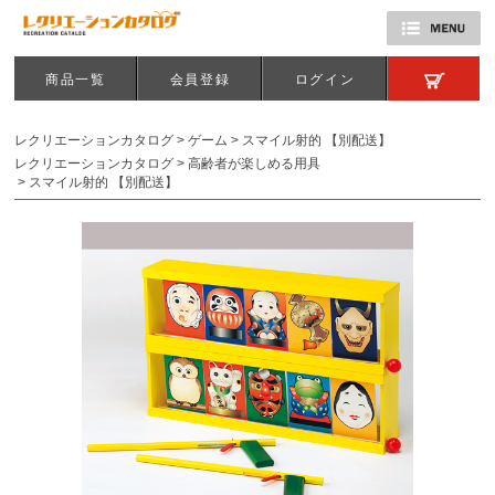
商品一覧
会員登録
ログイン
レクリエーションカタログ
>
ゲーム
>
スマイル射的 【別配送】
レクリエーションカタログ
>
高齢者が楽しめる用具
>
スマイル射的 【別配送】